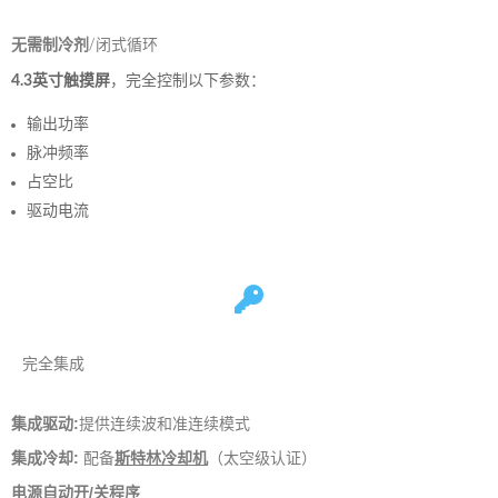
无需制冷剂
/闭式循环
4.3英寸触摸屏
，完全控制以下参数：
输出功率
脉冲频率
占空比
驱动电流
完全集成
集成驱动:
提供连续波和准连续模式
集成冷却:
配备
斯特林冷却机
（太空级认证）
电源自动开/关程序