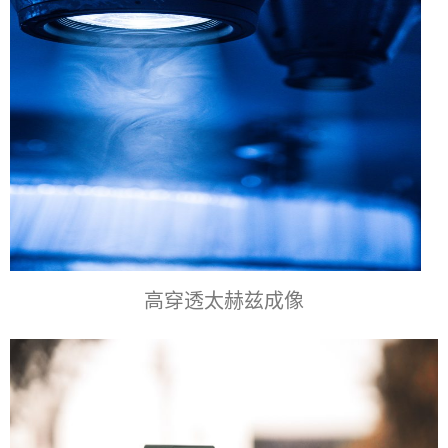
高穿透太赫兹成像