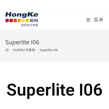
菜单
Superlite I06
>
SUPERLITE系列
>
Superlite I06
Superlite I06