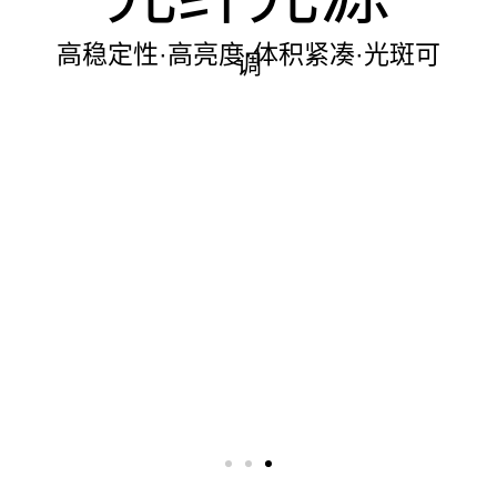
高稳定性·高亮度·体积紧凑·光斑可
调