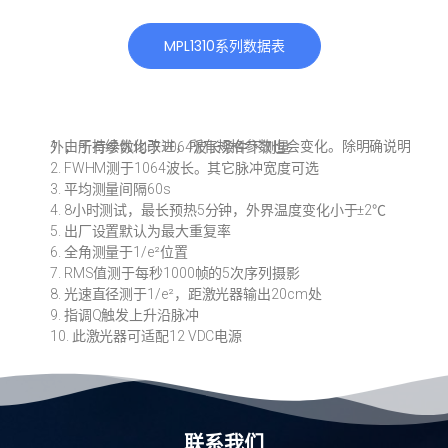
MPL1310系列数据表
1. 由于持续优化改进，所有规格参数也会变化。除明确说明外，所有参数均于1064波长条件下测量
2. FWHM测于1064波长。其它脉冲宽度可选
3. 平均测量间隔60s
4. 8小时测试，最长预热5分钟，外界温度变化小于±2℃
5. 出厂设置默认为最大重复率
6. 全角测量于1/e²位置
7. RMS值测于每秒1000帧的5次序列摄影
8. 光速直径测于1/e²，距激光器输出20cm处
9. 指调Q触发上升沿脉冲
10. 此激光器可适配12 VDC电源
联系我们