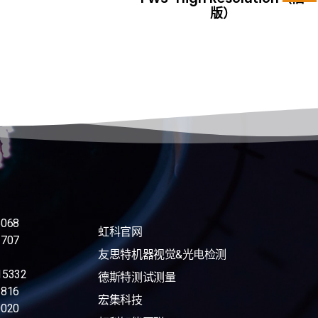
版）
068
虹科官网
707
友思特机器视觉&光电检测
15332
德斯特测试测量
816
宏集科技
020