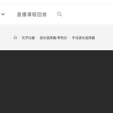
直播课程回放
>
光学仪器
>
波长选择器/单色仪
>
手动波长选择器