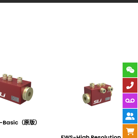
-Basic（原版）
FWS-High Resolution（旧