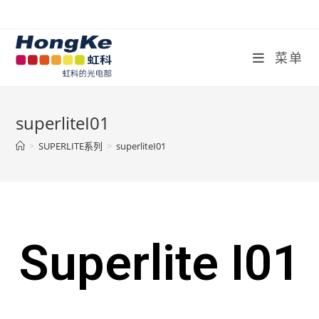
菜单
superliteI01
>
SUPERLITE系列
>
superliteI01
Superlite I01