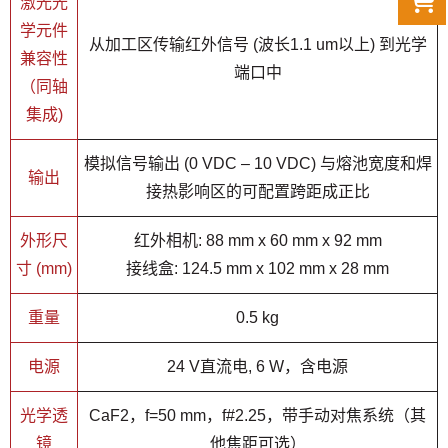
激光光
学元件
从加工区传输红外信号 (波长1.1 um以上) 到光学
兼容性
端口中
（同轴
集成)
模拟信号输出 (0 VDC – 10 VDC) 与熔池宽度和焊
输出
接热影响区的可配置跨距成正比
外形尺
红外相机: 88 mm x 60 mm x 92 mm
寸 (mm)
接线盒: 124.5 mm x 102 mm x 28 mm
重量
0.5 kg
电源
24 V直流电, 6 W，含电源
光学透
CaF2，f=50 mm，f#2.25，带手动对焦系统（其
镜
他焦距可选）