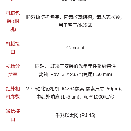
机械包
IP67级防护包装，内嵌散热结构；嵌入式水锁，
装 (相
用于空气/水冷却
机)
机械接
C-mount
口
视场分
同轴： 取决于安装的光学元件系统特性
辨率
离轴: FoV=3.7ºx3.7º (焦距f=50 mm)
红外相
VPD硒化铅相机, 64×64像素(像素尺寸: 50μm)、
机参数
中红外响应 (1 -5 um)、帧率1000帧/秒
通信接
千兆以太网 (RJ-45)
口