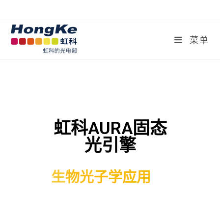
菜单
虹科AURA固态
光引擎
O
E
M
集
成
理
想
照
明
设
备