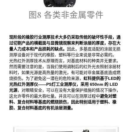
图8 各类非金属零件
现阶段的橡胶行业测厚技术大多仍采取传统的破坏性手段，通
过切割产品的横截面与显微镜观察来判断涂层的厚度，存在大
量人力成本和产品损耗的缺点。
因此，多基底适配的涂层无损
测厚设备对于现代的橡胶、塑料等行业来说是非常必需的。
光热红外测厚技术从原理而言，对基底材料的种类并无要求。
然而需要注意的是，当我们使用调制后的红外光去照射涂层材
料时，如果光源是高热量的激光，有可能对非金属基底造成燃
烧损伤。为了避免这一潜在的危险来源，
虹科提供基于LED的
光热红外测厚仪——PS灯工业测厚仪，采用 650nm 的 LED
光源
，对眼睛安全，可以在没有大量保护措施的情况下操作，
这允许零件的最大吞吐量。并且可以在测厚过程中
避免对塑
料、复合材料等基底的燃烧损伤，因此特别适用于
塑料、橡
胶、复合材料基底的有机涂层测量
。