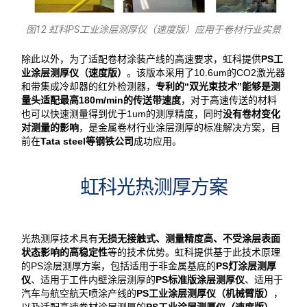
图12 虹科PS工业涂层测厚仪（速度版）应用于卷材行业实景
除此以外，为了适配卷材涂装产线的高速要求，虹科提供
PS工
业涂层测厚仪（速度版）
。该版本采用了10.6um的CO2激光器
和带集成冷却器的红外检测器，
专利的“双光束技术”能够是测
量头适配最高180m/min的传送带速度
，对于高速传送的材料
也可以快速测量得到优于1um的测厚精度，同时
没有卷材变化
对测量的影响
，是金属卷材行业涂层测厚的标准解决方案，目
前在
Tata steel等钢铁公司
成功应用。
虹科光热测厚方案
光热测厚技术具有
无损无接触式、测量精度高、不受涂层表面
状态影响的高稳定性
等的技术优势。虹科提供基于此技术原理
的PS涂层测厚方案，包括适用于非金属基底的
PS灯涂层测厚
仪
、适用于工件内壁涂层测厚的
PS标准版涂层测厚仪
、适用于
汽车与航空航天喷涂产线的
PS工业涂层测厚仪（机械臂版）
，