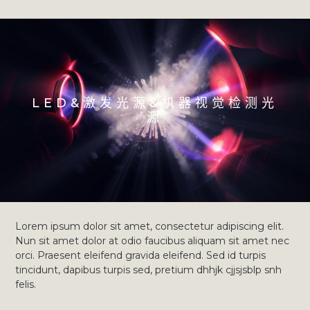
LED&激发光源&机器视觉检测光
源
Lorem ipsum dolor sit amet, consectetur adipiscing elit.
Nun sit amet dolor at odio faucibus aliquam sit amet nec
orci. Praesent eleifend gravida eleifend. Sed id turpis
tincidunt, dapibus turpis sed, pretium dhhjk cjjsjsblp snh
felis.