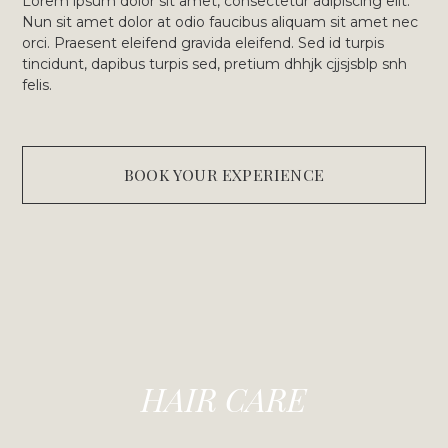
Lorem ipsum dolor sit amet, consectetur adipiscing elit.
Nun sit amet dolor at odio faucibus aliquam sit amet nec
orci. Praesent eleifend gravida eleifend. Sed id turpis
tincidunt, dapibus turpis sed, pretium dhhjk cjjsjsblp snh
felis.
BOOK YOUR EXPERIENCE
HAIR CARE