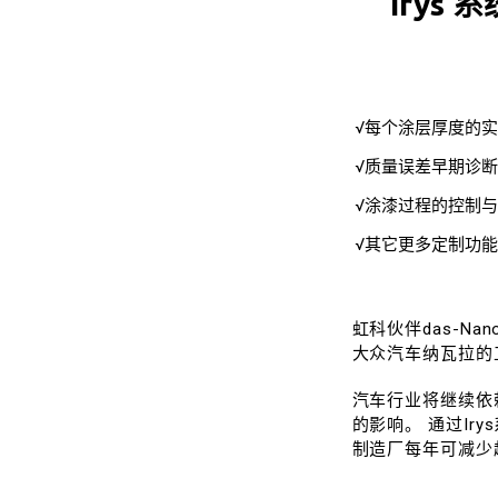
Irys 
√每个涂层厚度的
√质量误差早期诊
√涂漆过程的控制
√其它更多定制功
虹科伙伴das-
大众汽车纳瓦拉的工
汽车行业将继续依
的影响。 通过Iry
制造厂每年可减少超过