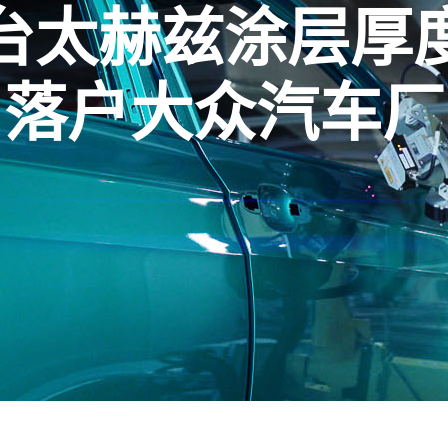
台太赫兹涂层厚
落户大众汽车厂