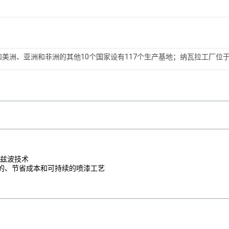
和美洲、亚洲和非洲的其他10个国家设有117个生产基地；纳瓦拉工厂位
赫兹波技术
的、节省成本和可持续的喷漆工艺